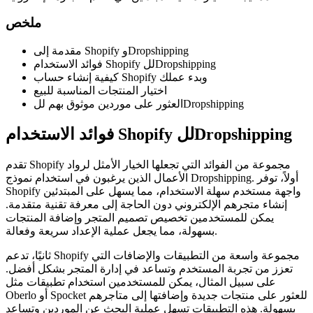
ملخص
مقدمة إلى Shopify وDropshipping
فوائد الاستخدام Shopify للDropshipping
كيفية إنشاء حساب Shopify وبدء عملك
اختيار المنتجات المناسبة للبيع
العثور على موردين موثوق بهم للDropshipping
فوائد الاستخدام Shopify للDropshipping
تقدم Shopify مجموعة من الفوائد التي تجعلها الخيار الأمثل لرواد
الأعمال الذين يرغبون في استخدام نموذج Dropshipping. أولاً، توفر
Shopify واجهة مستخدم سهلة الاستخدام، مما يسهل على المبتدئين
إنشاء متجرهم الإلكتروني دون الحاجة إلى معرفة تقنية متقدمة.
يمكن للمستخدمين تخصيص تصميم المتجر وإضافة المنتجات
بسهولة، مما يجعل عملية الإعداد سريعة وفعالة.
ثانيًا، تدعم Shopify مجموعة واسعة من التطبيقات والإضافات التي
تعزز من تجربة المستخدم وتساعد في إدارة المتجر بشكل أفضل.
على سبيل المثال، يمكن للمستخدمين استخدام تطبيقات مثل
Oberlo أو Spocket للعثور على منتجات جديدة وإضافتها إلى متاجرهم
بسهولة. هذه التطبيقات تسهل عملية البحث عن الموردين وتساعد