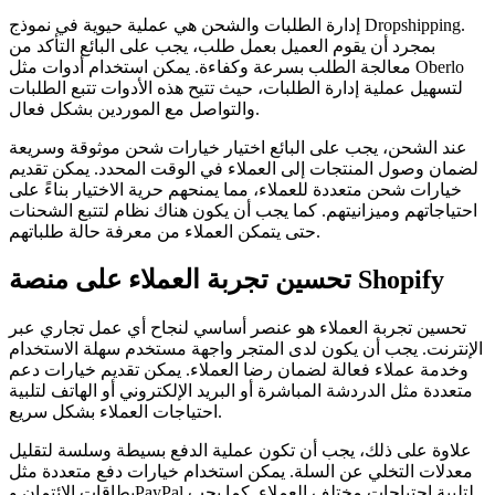
إدارة الطلبات والشحن هي عملية حيوية في نموذج Dropshipping.
بمجرد أن يقوم العميل بعمل طلب، يجب على البائع التأكد من
معالجة الطلب بسرعة وكفاءة. يمكن استخدام أدوات مثل Oberlo
لتسهيل عملية إدارة الطلبات، حيث تتيح هذه الأدوات تتبع الطلبات
والتواصل مع الموردين بشكل فعال.
عند الشحن، يجب على البائع اختيار خيارات شحن موثوقة وسريعة
لضمان وصول المنتجات إلى العملاء في الوقت المحدد. يمكن تقديم
خيارات شحن متعددة للعملاء، مما يمنحهم حرية الاختيار بناءً على
احتياجاتهم وميزانيتهم. كما يجب أن يكون هناك نظام لتتبع الشحنات
حتى يتمكن العملاء من معرفة حالة طلباتهم.
تحسين تجربة العملاء على منصة Shopify
تحسين تجربة العملاء هو عنصر أساسي لنجاح أي عمل تجاري عبر
الإنترنت. يجب أن يكون لدى المتجر واجهة مستخدم سهلة الاستخدام
وخدمة عملاء فعالة لضمان رضا العملاء. يمكن تقديم خيارات دعم
متعددة مثل الدردشة المباشرة أو البريد الإلكتروني أو الهاتف لتلبية
احتياجات العملاء بشكل سريع.
علاوة على ذلك، يجب أن تكون عملية الدفع بسيطة وسلسة لتقليل
معدلات التخلي عن السلة. يمكن استخدام خيارات دفع متعددة مثل
بطاقات الائتمان وPayPal لتلبية احتياجات مختلف العملاء. كما يجب