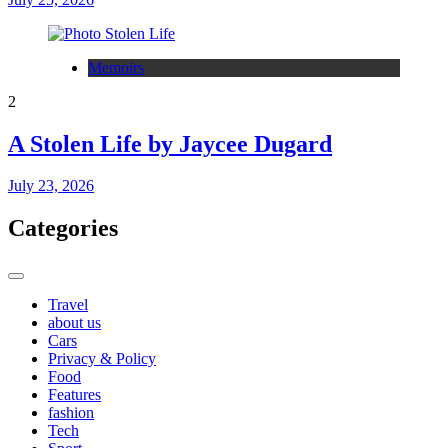
Memoirs
2
A Stolen Life by Jaycee Dugard
July 23, 2026
Categories
Travel
about us
Cars
Privacy & Policy
Food
Features
fashion
Tech