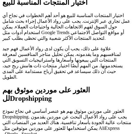
اختيار المنتجات المناسبة للبيع
اختيار المنتجات المناسبة للبيع هو أحد أهم الخطوات في نجاح أي
عمل تجاري عبر الإنترنت. يجب على رواد الأعمال إجراء بحث شامل
حول السوق لفهم الاتجاهات الحالية واحتياجات العملاء. يمكن
استخدام أدوات مثل Google Trends أو مواقع التواصل الاجتماعي
لتحديد المنتجات الأكثر شعبية والتي تحظى بطلب كبير.
علاوة على ذلك، يجب أن يكون لدى رواد الأعمال فهم جيد
لمنافسيهم وما يقدمونه. يمكن تحليل متاجر المنافسين لمعرفة
المنتجات التي يبيعونها وأسعارها واستراتيجيات التسويق التي
يستخدمونها. من المهم أيضًا اختيار منتجات ذات هامش ربح جيد،
حيث أن ذلك سيساعد في تحقيق أرباح مستدامة على المدى
الطويل.
العثور على موردين موثوق بهم
للDropshipping
العثور على موردين موثوق بهم هو عنصر أساسي في نجاح نموذج
Dropshipping. يجب على رواد الأعمال البحث عن موردين يقدمون
منتجات عالية الجودة بأسعار تنافسية. هناك العديد من المنصات التي
يمكن استخدامها للعثور على موردين موثوقين مثل AliExpress
وOberlo وSpocket.